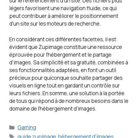
sur le référencement d’un site. Des fichiers plus
légers favorisent une navigation fluide, ce qui
peut contribuer à améliorer le positionnement
d’un site sur les moteurs de recherche.
En considérant ces différentes facettes, il est
évident que Zupimage constitue une ressource
éprouvée pour l’hébergement et le partage
d’images. Sa simplicité et sa gratuité, combinées à
ses fonctionnalités adaptées, en font un outil
précieux pour quiconque souhaite partager des
visuels en ligne tout en gardant un contrôle sur
leurs fichiers. En somme, une solution à la portée
de tous qui répond à de nombreux besoins dans le
domaine de l’hébergement d’images.
Catégories
Gaming
Étiquettes
guide zupimage
,
hébergement d'images
,