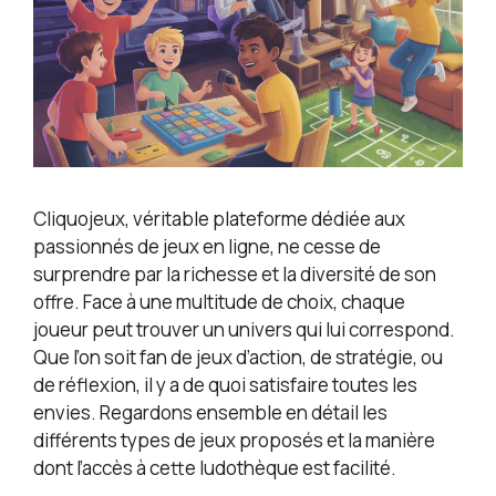
Cliquojeux, véritable plateforme dédiée aux
passionnés de jeux en ligne, ne cesse de
surprendre par la richesse et la diversité de son
offre. Face à une multitude de choix, chaque
joueur peut trouver un univers qui lui correspond.
Que l’on soit fan de jeux d’action, de stratégie, ou
de réflexion, il y a de quoi satisfaire toutes les
envies. Regardons ensemble en détail les
différents types de jeux proposés et la manière
dont l’accès à cette ludothèque est facilité.