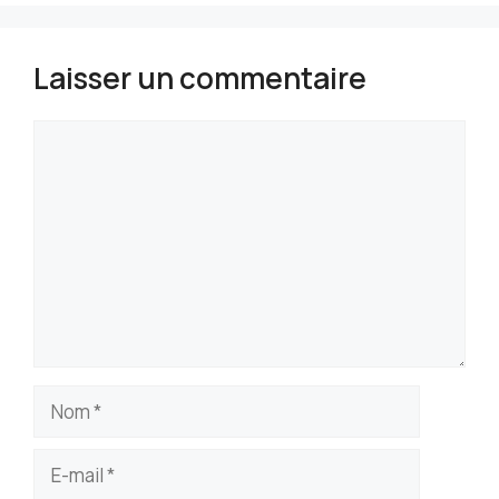
Laisser un commentaire
Commentaire
Nom
E-
mail